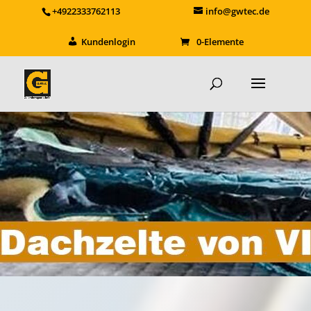
+4922333762113
info@gwtec.de
Kundenlogin
0-Elemente