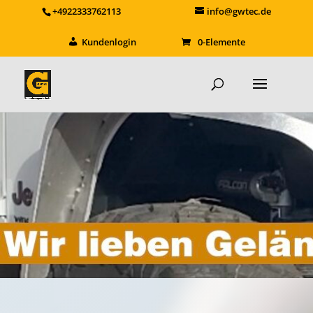
+4922333762113
info@gwtec.de
Kundenlogin
0-Elemente