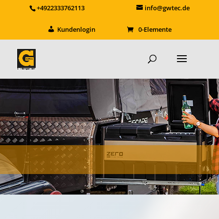
+4922333762113
info@gwtec.de
Kundenlogin
0-Elemente