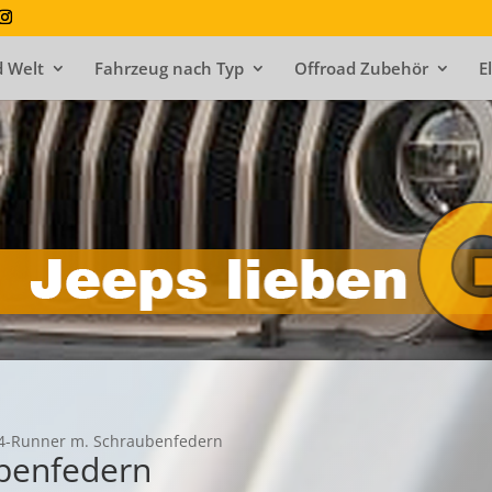
 Welt
Fahrzeug nach Typ
Offroad Zubehör
E
4-Runner m. Schraubenfedern
benfedern