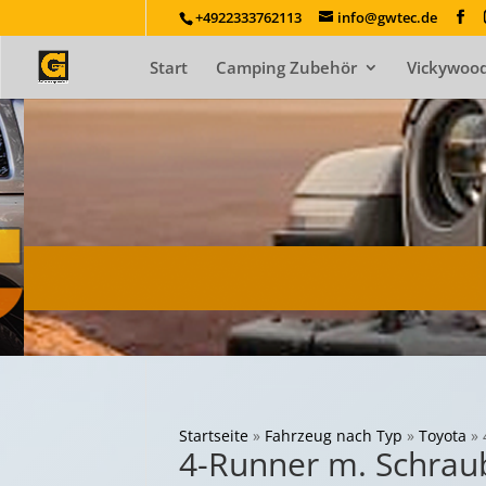
+4922333762113
info@gwtec.de
Start
Camping Zubehör
Vickywood
Startseite
»
Fahrzeug nach Typ
»
Toyota
»
4-Runner m. Schrau