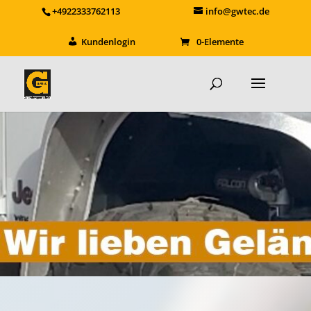
+4922333762113
info@gwtec.de
Kundenlogin
0-Elemente