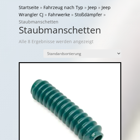
Startseite
»
Fahrzeug nach Typ
»
Jeep
»
Jeep
Wrangler CJ
»
Fahrwerke
»
Stoßdämpfer
»
Staubmanschetten
Staubmanschetten
Alle 8 Ergebnisse werden angezeigt