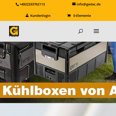
+4922333762113
info@gwtec.de
Kundenlogin
0-Elemente