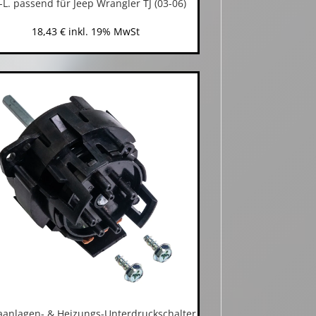
-L. passend für Jeep Wrangler TJ (03-06)
18,43
€
inkl. 19% MwSt
aanlagen- & Heizungs-Unterdruckschalter