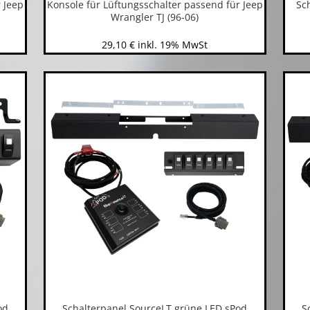
 Jeep
Konsole für Lüftungsschalter passend für Jeep
Sc
Wrangler TJ (96-06)
29,10
€
inkl. 19% MwSt
od
Schalterpanel SourceLT grüne LED sPod
S