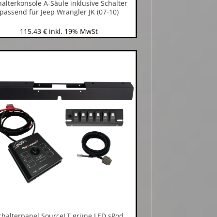
halterkonsole A-Säule inklusive Schalter
passend für Jeep Wrangler JK (07-10)
115,43
€
inkl. 19% MwSt
chalterpanel SourceLT grüne LED sPod