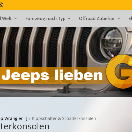
 Welt
Fahrzeug nach Typ
Offroad Zubehör
E
ep Wrangler TJ
»
Kippschalter & Schalterkonsolen
lterkonsolen