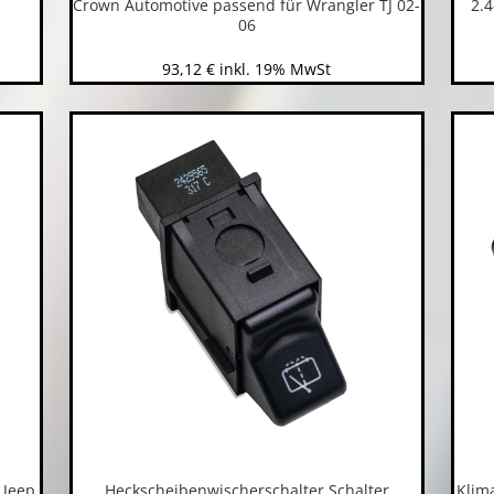
Crown Automotive passend für Wrangler TJ 02-
2.4
06
93,12
€
inkl. 19% MwSt
 Jeep
Heckscheibenwischerschalter Schalter
Klim