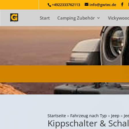
+4922333762113
info@gwtec.de
Start
Camping Zubehör
Vickywood
Startseite
»
Fahrzeug nach Typ
»
Jeep
»
Je
Kippschalter & Scha