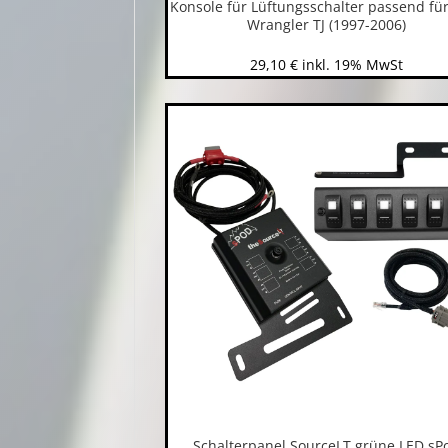
Konsole für Lüftungsschalter passend für
Wrangler TJ (1997-2006)
29,10
€
inkl. 19% MwSt
Schalterpanel SourceLT grüne LED sP