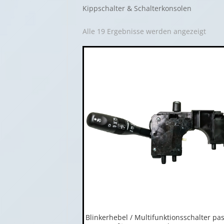
Kippschalter & Schalterkonsolen
Alle 19 Ergebnisse werden angezeigt
Blinkerhebel / Multifunktionsschalter pa