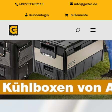
+4922333762113
info@gwtec.de
Kundenlogin
0-Elemente