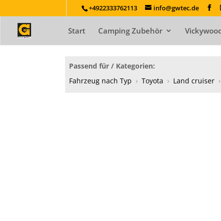
+4922333762113
info@gwtec.de
Start
Camping Zubehör
Vickywood
Passend für / Kategorien:
Fahrzeug nach Typ
›
Toyota
›
Land cruiser
›