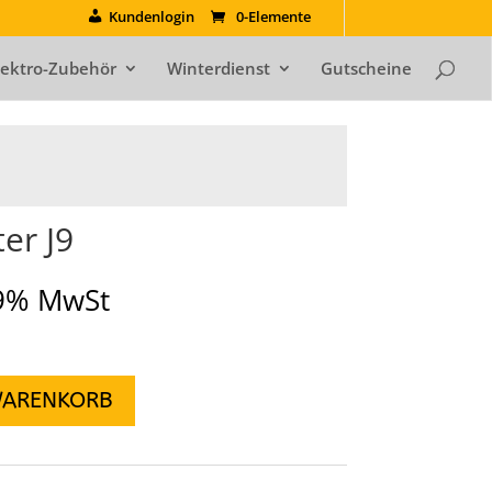
Kundenlogin
0-Elemente
lektro-Zubehör
Winterdienst
Gutscheine
ter J9
19% MwSt
WARENKORB