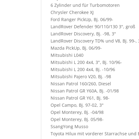
6 Zylinder und für Turbomotoren
Chrysler Cherokee XJ
Ford Ranger PickUp, Bj. 06/99-
LandRover Defender 90/110/130 3", groß
LandRover Discovery, Bj. -98, 3"
LandRover Discovery TD% und V8, Bj. 99-, 
Mazda PickUp, Bj. 06/99-
Mitsubishi L040
Mitsubishi L 200 4x4, 3", Bj. 10/96-
Mitsubishi L 200 4x4, Bj. -10/96
Mitsubishi Pajero V20, Bj. -98
Nissan Patrol 160/260, Diesel
Nissan Patrol GR Y60A, Bj. -01/98
Nissan Patrol GR Y61, Bj. 98-
Opel Campo, Bj. 97-02, 3"
Opel Monterey, Bj. -04/98
Opel Monterey, Bj. 05/98-
SsangYong Musso
Toyota Hilux mit vorderer Starrachse und 