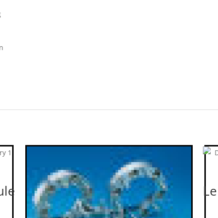
g
n
ule
Le