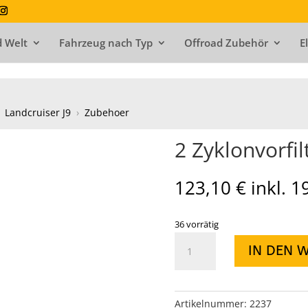
 Welt
Fahrzeug nach Typ
Offroad Zubehör
E
Landcruiser J9
›
Zubehoer
2 Zyklonvorfil
123,10
€
inkl. 
36 vorrätig
2
IN DEN 
Zyklonvorfilter
J9
Menge
Artikelnummer:
2237