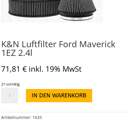
K&N Luftfilter Ford Maverick
1EZ 2.4l
71,81
€
inkl. 19% MwSt
21 vorrätig
K&N
IN DEN WARENKORB
Luftfilter
Ford
Maverick
1EZ
Artikelnummer:
1633
2.4l