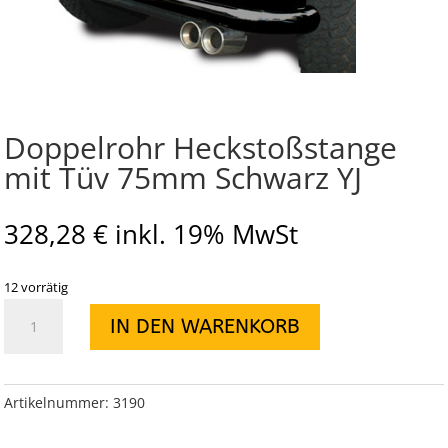
Doppelrohr Heckstoßstange
mit Tüv 75mm Schwarz YJ
328,28
€
inkl. 19% MwSt
12 vorrätig
Doppelrohr
IN DEN WARENKORB
Heckstoßstange
mit
Tüv
75mm
Artikelnummer:
3190
Schwarz
YJ