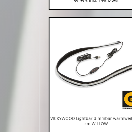
59,99
€
inkl. 19% MwSt
VICKYWOOD Lightbar dimmbar warmwei
cm WILLOW