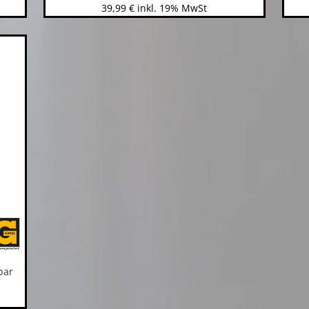
39,99
€
inkl. 19% MwSt
bar