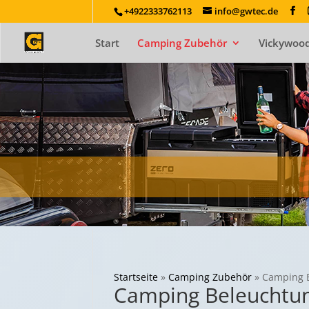
+4922333762113
info@gwtec.de
Start
Camping Zubehör
Vickywood
Startseite
»
Camping Zubehör
»
Camping 
Camping Beleuchtu