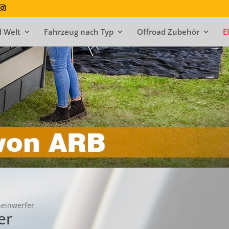
 Welt
Fahrzeug nach Typ
Offroad Zubehör
E
einwerfer
er