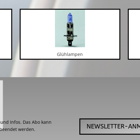
Glühlampen
s und Infos. Das Abo kann
NEWSLETTER-AN
 beendet werden.