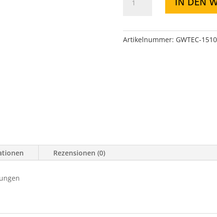
IN DEN 
Set
Edelstahl
seitlich
TJ
Artikelnummer:
GWTEC-1510
Menge
ationen
Rezensionen (0)
rungen