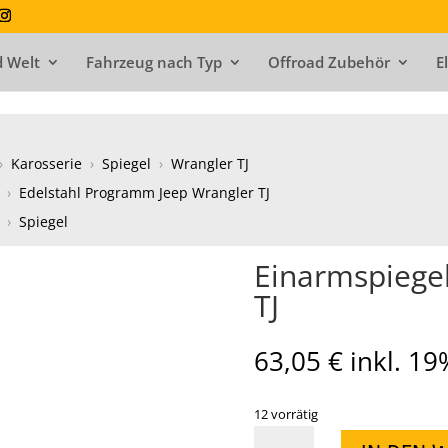
 Welt
Fahrzeug nach Typ
Offroad Zubehör
E
›
Karosserie
›
Spiegel
›
Wrangler TJ
›
Edelstahl Programm Jeep Wrangler TJ
›
Spiegel
Einarmspiegel-
TJ
63,05
€
inkl. 1
12 vorrätig
Einarmspiegel-