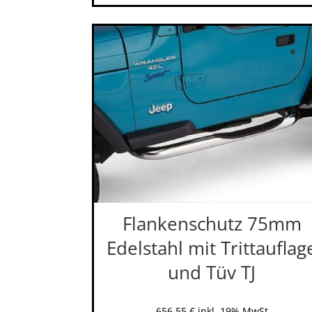
Flankenschutz 75mm
Edelstahl mit Trittauflag
und Tüv TJ
656,55
€
inkl. 19% MwSt