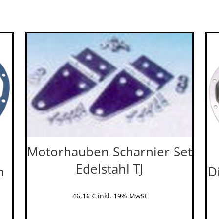
Motorhauben-Scharnier-Set
Edelstahl TJ
n
D
46,16
€
inkl. 19% MwSt