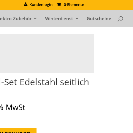
Kundenlogin
0-Elemente
lektro-Zubehör
Winterdienst
Gutscheine
Set Edelstahl seitlich
9% MwSt