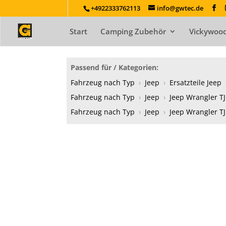
+4922333762113
info@gwtec.de
Start
Camping Zubehör
Vickywood
Passend für / Kategorien:
Fahrzeug nach Typ
›
Jeep
›
Ersatzteile Jeep
Fahrzeug nach Typ
›
Jeep
›
Jeep Wrangler TJ
Fahrzeug nach Typ
›
Jeep
›
Jeep Wrangler TJ