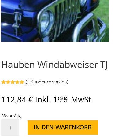
Hauben Windabweiser TJ
(
1
Kundenrezension)
Bewertet
mit
5
von
112,84
€
inkl. 19% MwSt
5,
basierend
auf
Kundenbewe
rtung
28 vorrätig
Hauben
IN DEN WARENKORB
Windabweiser
TJ