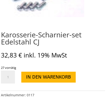
Karosserie-Scharnier-set
Edelstahl CJ
32,83
€
inkl. 19% MwSt
27 vorrätig
Karosserie-
IN DEN WARENKORB
Scharnier-
set
Edelstahl
CJ
Artikelnummer:
0117
Menge