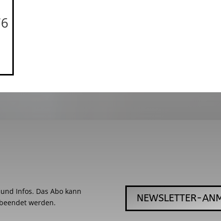
76
s und Infos. Das Abo kann
NEWSLETTER-AN
 beendet werden.