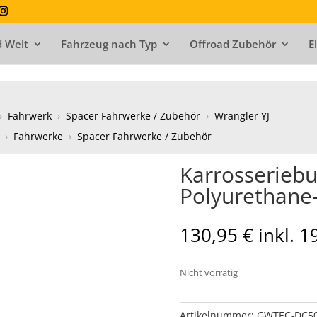
 Welt
Fahrzeug nach Typ
Offroad Zubehör
E
›
Fahrwerk
›
Spacer Fahrwerke / Zubehör
›
Wrangler YJ
›
Fahrwerke
›
Spacer Fahrwerke / Zubehör
Karrosseriebu
Polyurethane-
130,95
€
inkl. 
Nicht vorrätig
Artikelnummer:
GWTEC-DC5