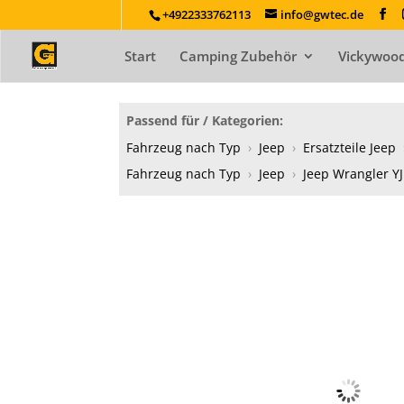
+4922333762113
info@gwtec.de
Start
Camping Zubehör
Vickywood
Passend für / Kategorien:
Fahrzeug nach Typ
›
Jeep
›
Ersatzteile Jeep
Fahrzeug nach Typ
›
Jeep
›
Jeep Wrangler YJ