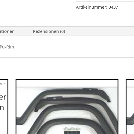
96
Artikelnummer:
0437
8\"
15,0cm
Pu
ationen
Rezensionen (0)
Menge
 Pu-Rim
er
en