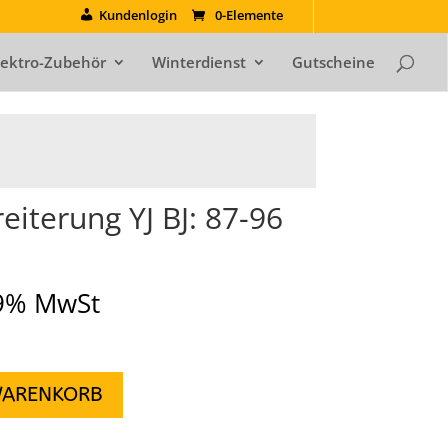
Kundenlogin
0-Elemente
lektro-Zubehör
Winterdienst
Gutscheine
eiterung YJ BJ: 87-96
19% MwSt
WARENKORB