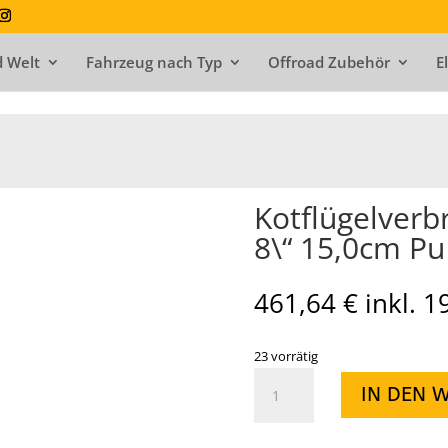
 Welt
Fahrzeug nach Typ
Offroad Zubehör
E
Kotflügelverbr
8\“ 15,0cm Pu
461,64
€
inkl. 
23 vorrätig
Kotflügelverbreiterung
IN DEN 
YJ
BJ:
87-