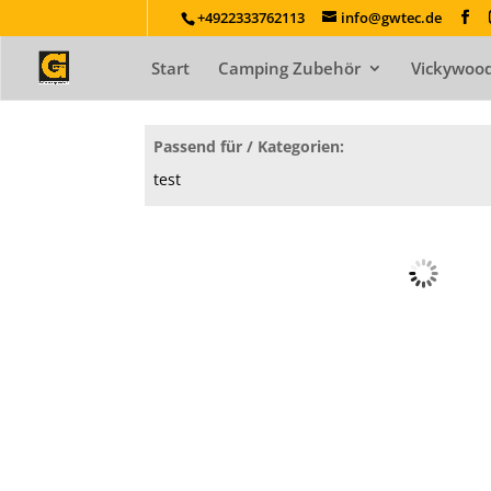
+4922333762113
info@gwtec.de
Start
Camping Zubehör
Vickywood
Passend für / Kategorien:
test