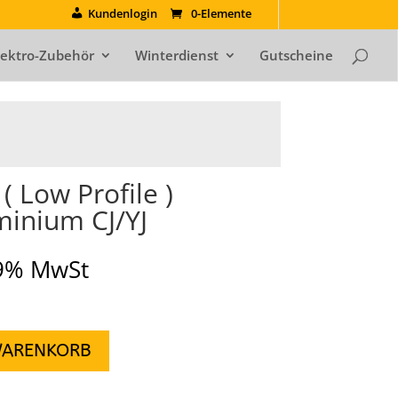
Kundenlogin
0-Elemente
lektro-Zubehör
Winterdienst
Gutscheine
 Low Profile )
minium CJ/YJ
19% MwSt
WARENKORB