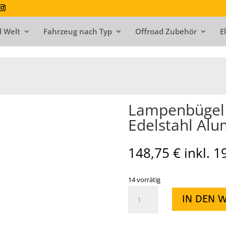
 Welt
Fahrzeug nach Typ
Offroad Zubehör
E
Lampenbügel (
Edelstahl Alu
148,75
€
inkl. 
14 vorrätig
Lampenbügel
IN DEN 
(
Low
Profile