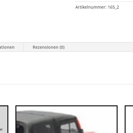
)
Artikelnummer:
165_2
Edelstahl
Aluminium
CJ/YJ
Menge
ationen
Rezensionen (0)