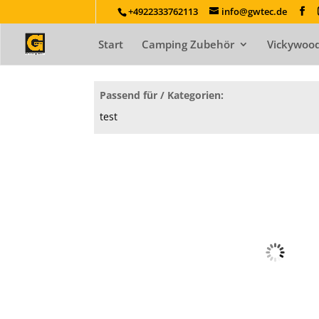
+4922333762113
info@gwtec.de
Start
Camping Zubehör
Vickywood
Passend für / Kategorien:
test