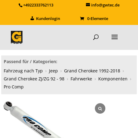
+4922333762113
info@gwtec.de
Kundenlogin
0-Elemente
Passend für / Kategorien:
Fahrzeug nach Typ
›
Jeep
›
Grand Cherokee 1992-2018
›
Grand Cherokee ZJ/ZG 92 - 98
›
Fahrwerke
›
Komponenten
›
Pro Comp