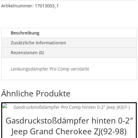
ZJ/ZG
Artikelnummer:
17013003_1
92-
98
Menge
Beschreibung
Zusätzliche Informationen
Rezensionen (0)
Lenkungsdämpfer Pro Comp verstärkt
Ähnliche Produkte
Gasdruckstoßdämpfer hinten 0-2″
Jeep Grand Cherokee ZJ(92-98)