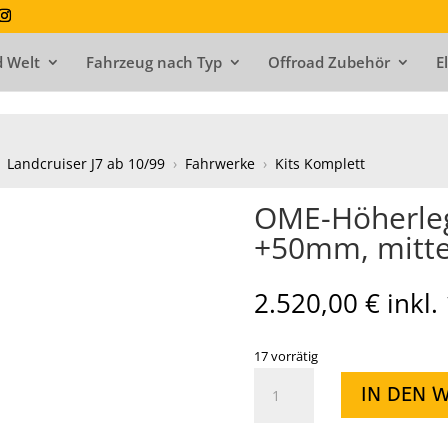
 Welt
Fahrzeug nach Typ
Offroad Zubehör
E
Landcruiser J7 ab 10/99
›
Fahrwerke
›
Kits Komplett
OME-Höherleg
+50mm, mitte
2.520,00
€
inkl
17 vorrätig
OME-
IN DEN 
Höherlegung
HZJ
78