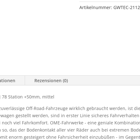
Station
Artikelnummer:
GWTEC-2112
+50mm,
mittel
Menge
ationen
Rezensionen (0)
 78 Station +50mm, mittel
zuverlässige Off-Road-Fahrzeuge wirklich gebraucht werden, ist d
agen gestellt werden, sind in erster Linie sicheres Fahrverhalte
i noch viel Fahrkomfort. OME-Fahrwerke - eine geniale Kombinati
so, das der Bodenkontakt aller vier Räder auch bei extremen Boden
it enorm gesteigert ohne Fahrsicherheit einzubüßen - im Gegentei