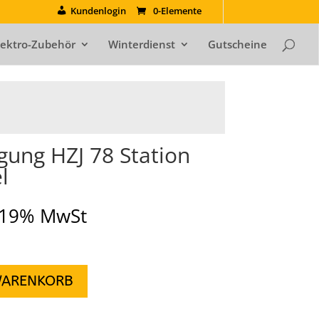
Kundenlogin
0-Elemente
lektro-Zubehör
Winterdienst
Gutscheine
ung HZJ 78 Station
l
. 19% MwSt
WARENKORB