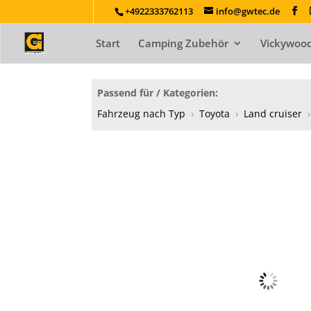
+4922333762113
info@gwtec.de
Start
Camping Zubehör
Vickywood
Passend für / Kategorien:
Fahrzeug nach Typ
›
Toyota
›
Land cruiser
›