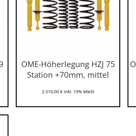
9
OME-Höherlegung HZJ 75
O
Station +70mm, mittel
2.510,00
€
inkl. 19% MwSt