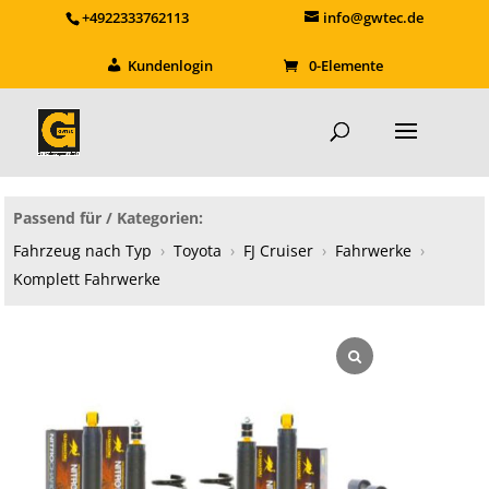
+4922333762113
info@gwtec.de
Kundenlogin
0-Elemente
Passend für / Kategorien:
Fahrzeug nach Typ
›
Toyota
›
FJ Cruiser
›
Fahrwerke
›
Komplett Fahrwerke