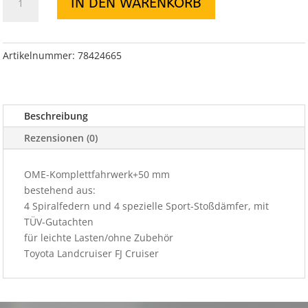
IN DEN WARENKORB
Komplettfahrwerk
+50
mm
FJ
Artikelnummer:
78424665
Cruiser
Menge
Beschreibung
Rezensionen (0)
OME-Komplettfahrwerk+50 mm
bestehend aus:
4 Spiralfedern und 4 spezielle Sport-Stoßdämfer, mit
TÜV-Gutachten
für leichte Lasten/ohne Zubehör
Toyota Landcruiser FJ Cruiser