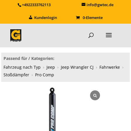
+4922333762113
info@gwtec.de
Kundenlogin
0-Elemente
Passend für / Kategorien:
Fahrzeug nach Typ
›
Jeep
›
Jeep Wrangler CJ
›
Fahrwerke
›
Stoßdämpfer
›
Pro Comp