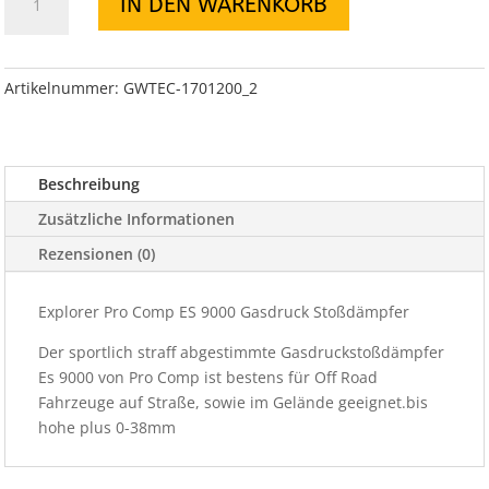
IN DEN WARENKORB
Comp
Stoßdämpfer
für
Serie
Artikelnummer:
GWTEC-1701200_2
ES
9000
Hinten
Beschreibung
CJ
82-
Zusätzliche Informationen
86
Rezensionen (0)
Menge
Explorer Pro Comp ES 9000 Gasdruck Stoßdämpfer
Der sportlich straff abgestimmte Gasdruckstoßdämpfer
Es 9000 von Pro Comp ist bestens für Off Road
Fahrzeuge auf Straße, sowie im Gelände geeignet.bis
hohe plus 0-38mm