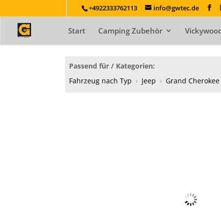
+4922333762113
info@gwtec.de
Start
Camping Zubehör
Vickywood
Passend für / Kategorien:
Fahrzeug nach Typ
›
Jeep
›
Grand Cherokee