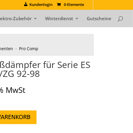
Kundenlogin
0-Elemente
lektro-Zubehör
Winterdienst
Gutscheine
nenten
›
Pro Comp
ßdämpfer für Serie ES
/ZG 92-98
9% MwSt
WARENKORB