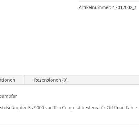
Serie
Artikelnummer:
17012002_1
ES
9000
Vorne
ZJ/ZG
92-
98
Menge
ationen
Rezensionen (0)
ßdämpfer
kstoßdämpfer Es 9000 von Pro Comp ist bestens für Off Road Fahrz