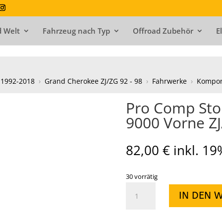
 Welt
Fahrzeug nach Typ
Offroad Zubehör
E
 1992-2018
›
Grand Cherokee ZJ/ZG 92 - 98
›
Fahrwerke
›
Kompo
Pro Comp Sto
9000 Vorne ZJ
82,00
€
inkl. 1
30 vorrätig
Pro
IN DEN 
Comp
Stoßdämpfer
für