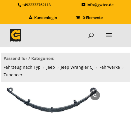
+4922333762113
info@gwtec.de
Kundenlogin
0-Elemente
Passend für / Kategorien:
Fahrzeug nach Typ
›
Jeep
›
Jeep Wrangler CJ
›
Fahrwerke
›
Zubehoer