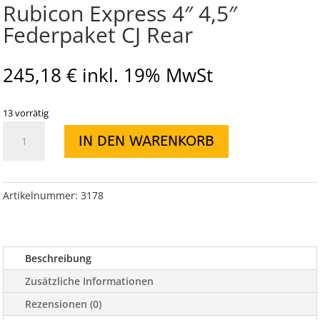
Rubicon Express 4″ 4,5″
Federpaket CJ Rear
245,18
€
inkl. 19% MwSt
13 vorrätig
Rubicon
IN DEN WARENKORB
Express
4"
4,5"
Federpaket
Artikelnummer:
3178
CJ
Rear
Menge
Beschreibung
Zusätzliche Informationen
Rezensionen (0)