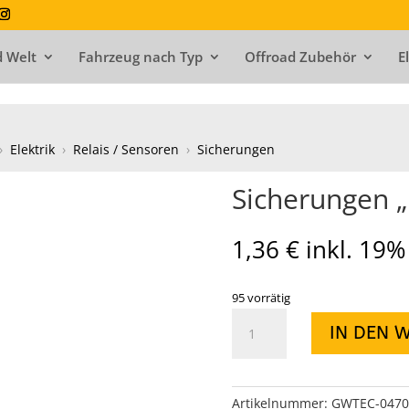
 Welt
Fahrzeug nach Typ
Offroad Zubehör
E
›
Elektrik
›
Relais / Sensoren
›
Sicherungen
Sicherungen „M
1,36
€
inkl. 19
95 vorrätig
Sicherungen
IN DEN 
"Mini",
20
A
,
Artikelnummer:
GWTEC-0470