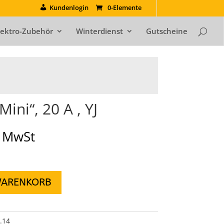
Kundenlogin
0-Elemente
lektro-Zubehör
Winterdienst
Gutscheine
ini“, 20 A , YJ
% MwSt
WARENKORB
.14