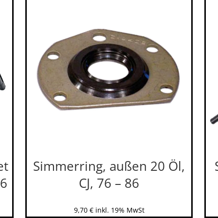
et
Simmerring, außen 20 Öl,
86
CJ, 76 – 86
9,70
€
inkl. 19% MwSt