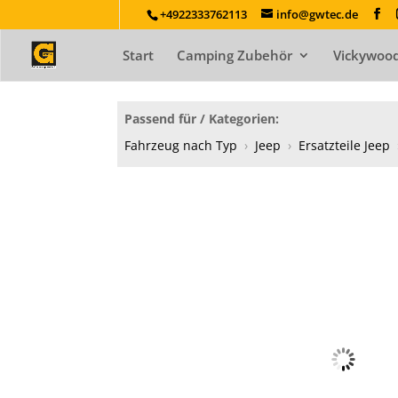
+4922333762113
info@gwtec.de
Start
Camping Zubehör
Vickywood
Passend für / Kategorien:
Fahrzeug nach Typ
›
Jeep
›
Ersatzteile Jeep