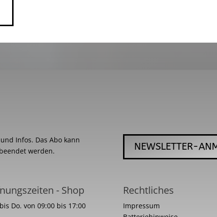
s und Infos. Das Abo kann
NEWSLETTER-AN
 beendet werden.
nungszeiten - Shop
Rechtliches
bis Do. von 09:00 bis 17:00
Impressum
Batteriehinweise