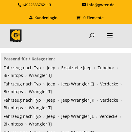
+4922333762113
info@gwtec.de
Kundenlogin
0-Elemente
Passend für / Kategorien:
Fahrzeug nach Typ
›
Jeep
›
Ersatzteile Jeep
›
Zubehör
›
Bikinitops
›
Wrangler TJ
Fahrzeug nach Typ
›
Jeep
›
Jeep Wrangler CJ
›
Verdecke
›
Bikinitops
›
Wrangler TJ
Fahrzeug nach Typ
›
Jeep
›
Jeep Wrangler JK
›
Verdecke
›
Bikinitops
›
Wrangler TJ
Fahrzeug nach Typ
›
Jeep
›
Jeep Wrangler JL
›
Verdecke
›
Bikinitops
›
Wrangler TJ