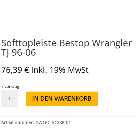
Softtopleiste Bestop Wrangler
TJ 96-06
76,39
€
inkl. 19% MwSt
7 vorrätig
Softtopleiste
IN DEN WARENKORB
Bestop
Wrangler
TJ
96-
Artikelnummer:
GWTEC-51238-01
06
Menge