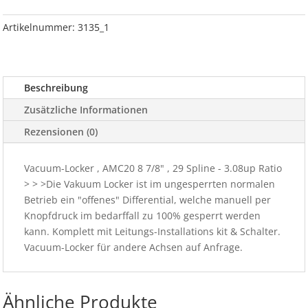
3.08up
Menge
Artikelnummer:
3135_1
Beschreibung
Zusätzliche Informationen
Rezensionen (0)
Vacuum-Locker , AMC20 8 7/8" , 29 Spline - 3.08up Ratio
> > >Die Vakuum Locker ist im ungesperrten normalen
Betrieb ein "offenes" Differential, welche manuell per
Knopfdruck im bedarffall zu 100% gesperrt werden
kann. Komplett mit Leitungs-Installations kit & Schalter.
Vacuum-Locker für andere Achsen auf Anfrage.
Ähnliche Produkte