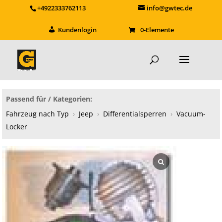
+4922333762113
info@gwtec.de
Kundenlogin
0-Elemente
Passend für / Kategorien:
Fahrzeug nach Typ
›
Jeep
›
Differentialsperren
›
Vacuum-
Locker