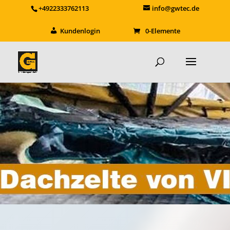
+4922333762113
info@gwtec.de
Kundenlogin
0-Elemente