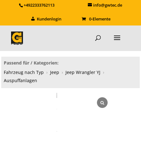
+4922333762113
info@gwtec.de
Kundenlogin
0-Elemente
Passend für / Kategorien:
Fahrzeug nach Typ
›
Jeep
›
Jeep Wrangler YJ
›
Auspuffanlagen