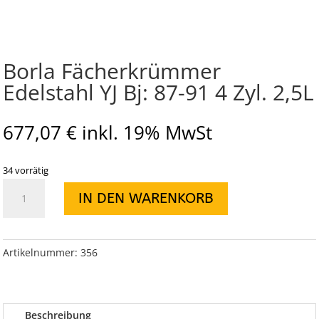
Borla Fächerkrümmer
Edelstahl YJ Bj: 87-91 4 Zyl. 2,5L
677,07
€
inkl. 19% MwSt
34 vorrätig
Borla
IN DEN WARENKORB
Fächerkrümmer
Edelstahl
YJ
Bj:
Artikelnummer:
356
87-
91
4
Beschreibung
Zyl.