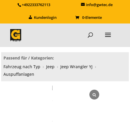
+4922333762113
info@gwtec.de
Kundenlogin
0-Elemente
Passend für / Kategorien:
Fahrzeug nach Typ
›
Jeep
›
Jeep Wrangler YJ
›
Auspuffanlagen