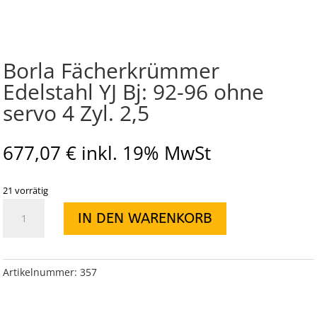
Borla Fächerkrümmer
Edelstahl YJ Bj: 92-96 ohne
servo 4 Zyl. 2,5
677,07
€
inkl. 19% MwSt
21 vorrätig
Borla
IN DEN WARENKORB
Fächerkrümmer
Edelstahl
YJ
Bj:
Artikelnummer:
357
92-
96