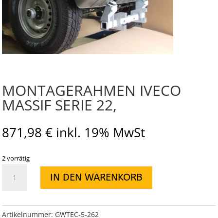
MONTAGERAHMEN IVECO
MASSIF SERIE 22,
871,98
€
inkl. 19% MwSt
2 vorrätig
MONTAGERAHMEN
IN DEN WARENKORB
IVECO
MASSIF
SERIE
22,
Artikelnummer:
GWTEC-5-262