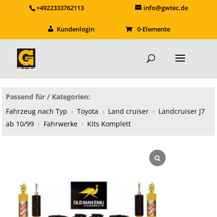
+4922333762113
info@gwtec.de
Kundenlogin
0-Elemente
Passend für / Kategorien:
Fahrzeug nach Typ
›
Toyota
›
Land cruiser
›
Landcruiser J7
ab 10/99
›
Fahrwerke
›
Kits Komplett