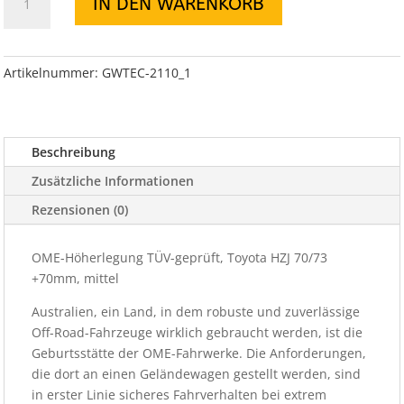
IN DEN WARENKORB
Höherlegung
HZJ
70/73
+70mm,
Artikelnummer:
GWTEC-2110_1
mittel
Menge
Beschreibung
Zusätzliche Informationen
Rezensionen (0)
OME-Höherlegung TÜV-geprüft, Toyota HZJ 70/73
+70mm, mittel
Australien, ein Land, in dem robuste und zuverlässige
Off-Road-Fahrzeuge wirklich gebraucht werden, ist die
Geburtsstätte der OME-Fahrwerke. Die Anforderungen,
die dort an einen Geländewagen gestellt werden, sind
in erster Linie sicheres Fahrverhalten bei extrem