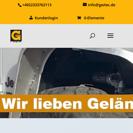
+4922333762113
info@gwtec.de
Kundenlogin
0-Elemente