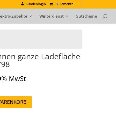
Kundenlogin
0-Elemente
lektro-Zubehör
Winterdienst
Gutscheine
nen ganze Ladefläche
/98
19% MwSt
WARENKORB