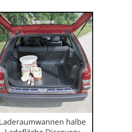
Laderaumwannen halbe
Ladefläche Discovery