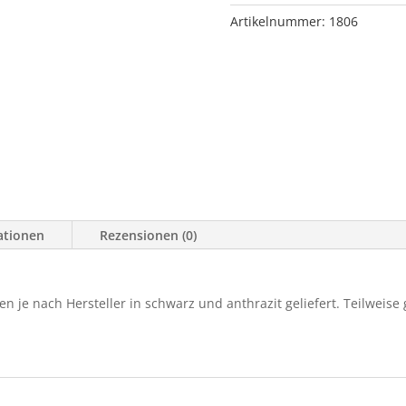
-08/98
Artikelnummer:
1806
Menge
ationen
Rezensionen (0)
je nach Hersteller in schwarz und anthrazit geliefert. Teilweise