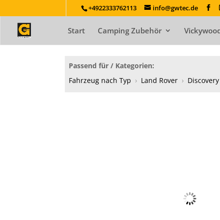
+4922333762113
info@gwtec.de
Start
Camping Zubehör
Vickywood
Passend für / Kategorien:
Fahrzeug nach Typ
›
Land Rover
›
Discovery