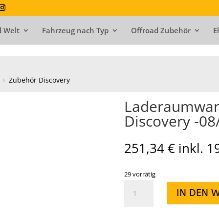
 Welt
Fahrzeug nach Typ
Offroad Zubehör
E
›
Zubehör Discovery
Laderaumwan
Discovery -08
251,34
€
inkl. 
29 vorrätig
Laderaumwannen
IN DEN 
ganze
Ladefläche
Discovery