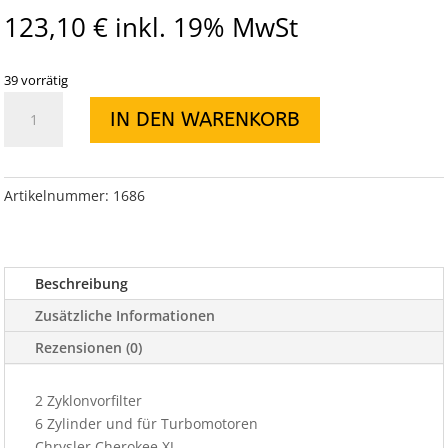
123,10
€
inkl. 19% MwSt
39 vorrätig
2
IN DEN WARENKORB
Zyklonvorfilter
6
Zylinder
und
Artikelnummer:
1686
für
Turbomotoren
Menge
Beschreibung
Zusätzliche Informationen
Rezensionen (0)
2 Zyklonvorfilter
6 Zylinder und für Turbomotoren
Chrysler Cherokee XJ