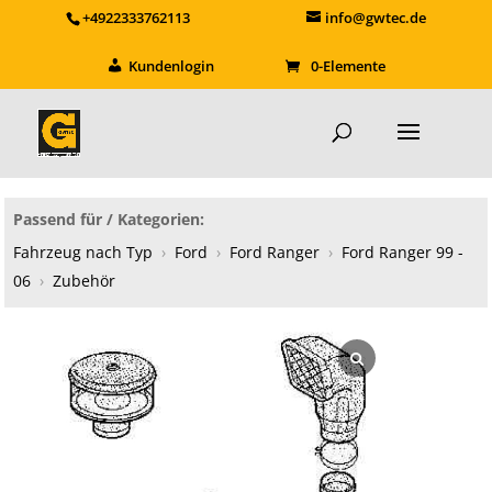
+4922333762113
info@gwtec.de
Kundenlogin
0-Elemente
Passend für / Kategorien:
Fahrzeug nach Typ
›
Ford
›
Ford Ranger
›
Ford Ranger 99 -
06
›
Zubehör