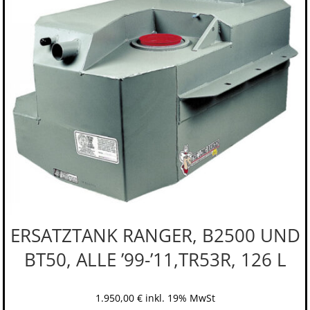
ERSATZTANK RANGER, B2500 UND
BT50, ALLE ’99-’11,TR53R, 126 L
1.950,00
€
inkl. 19% MwSt