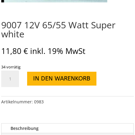
9007 12V 65/55 Watt Super
white
11,80
€
inkl. 19% MwSt
34 vorrätig
9007
IN DEN WARENKORB
12V
65/55
Watt
Super
Artikelnummer:
0983
white
Menge
Beschreibung