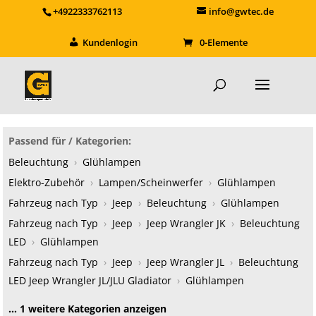
+4922333762113
info@gwtec.de
Kundenlogin
0-Elemente
Passend für / Kategorien:
Beleuchtung
›
Glühlampen
Elektro-Zubehör
›
Lampen/Scheinwerfer
›
Glühlampen
Fahrzeug nach Typ
›
Jeep
›
Beleuchtung
›
Glühlampen
Fahrzeug nach Typ
›
Jeep
›
Jeep Wrangler JK
›
Beleuchtung
LED
›
Glühlampen
Fahrzeug nach Typ
›
Jeep
›
Jeep Wrangler JL
›
Beleuchtung
LED Jeep Wrangler JL/JLU Gladiator
›
Glühlampen
… 1 weitere Kategorien anzeigen