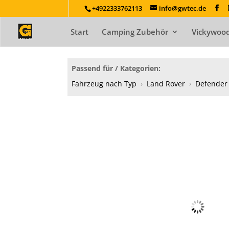
+4922333762113
info@gwtec.de
Start
Camping Zubehör
Vickywood
Passend für / Kategorien:
Fahrzeug nach Typ
›
Land Rover
›
Defender