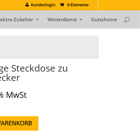
Kundenlogin
0-Elemente
lektro-Zubehör
Winterdienst
Gutscheine
ge Steckdose zu
ecker
9% MwSt
WARENKORB