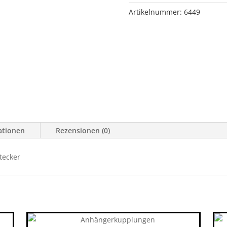
13poligem
Artikelnummer:
6449
Stecker
Menge
ationen
Rezensionen (0)
tecker