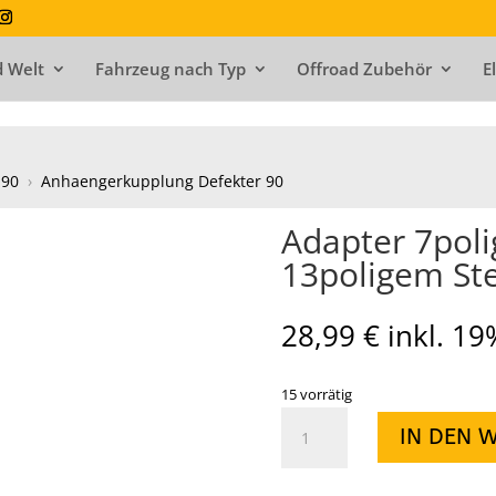
 Welt
Fahrzeug nach Typ
Offroad Zubehör
E
 90
›
Anhaengerkupplung Defekter 90
Adapter 7poli
13poligem St
28,99
€
inkl. 1
15 vorrätig
Adapter
IN DEN 
7polige
Steckdose
zu