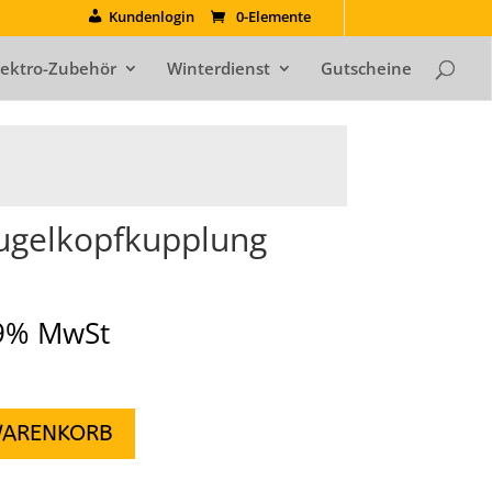
Kundenlogin
0-Elemente
lektro-Zubehör
Winterdienst
Gutscheine
Kugelkopfkupplung
19% MwSt
WARENKORB