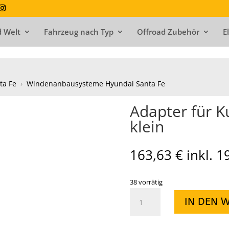
 Welt
Fahrzeug nach Typ
Offroad Zubehör
E
ta Fe
›
Windenanbausysteme Hyundai Santa Fe
Adapter für 
klein
163,63
€
inkl. 
38 vorrätig
Adapter
IN DEN 
für
Kugelkopfkupplung
klein