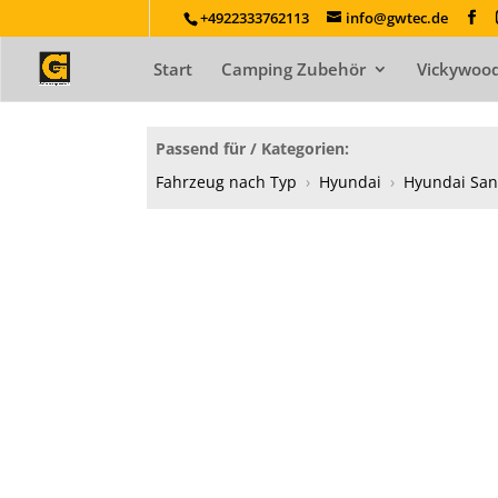
+4922333762113
info@gwtec.de
Start
Camping Zubehör
Vickywood
Passend für / Kategorien:
Fahrzeug nach Typ
›
Hyundai
›
Hyundai San