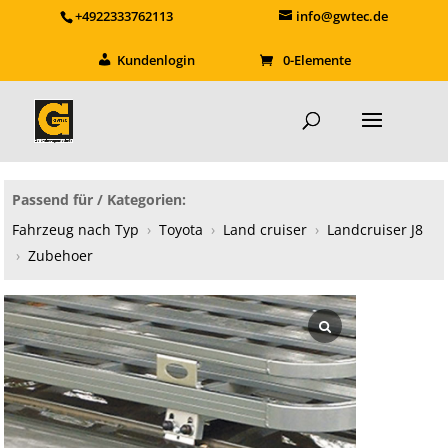
+4922333762113
info@gwtec.de
Kundenlogin
0-Elemente
Passend für / Kategorien:
Fahrzeug nach Typ
›
Toyota
›
Land cruiser
›
Landcruiser J8
›
Zubehoer