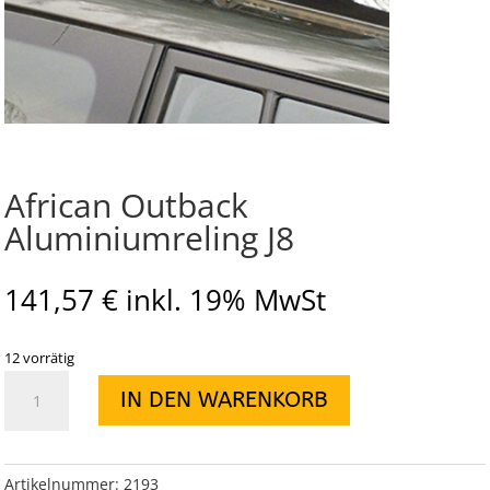
African Outback
Aluminiumreling J8
141,57
€
inkl. 19% MwSt
12 vorrätig
African
IN DEN WARENKORB
Outback
Aluminiumreling
J8
Menge
Artikelnummer:
2193