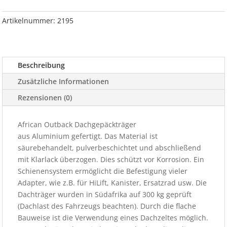
120
x
Artikelnummer:
2195
130
cm
J8
Beschreibung
Menge
Zusätzliche Informationen
Rezensionen (0)
African Outback Dachgepäckträger
aus Aluminium gefertigt. Das Material ist
säurebehandelt, pulverbeschichtet und abschließend
mit Klarlack überzogen. Dies schützt vor Korrosion. Ein
Schienensystem ermöglicht die Befestigung vieler
Adapter, wie z.B. für HiLift, Kanister, Ersatzrad usw. Die
Dachträger wurden in Südafrika auf 300 kg geprüft
(Dachlast des Fahrzeugs beachten). Durch die flache
Bauweise ist die Verwendung eines Dachzeltes möglich.