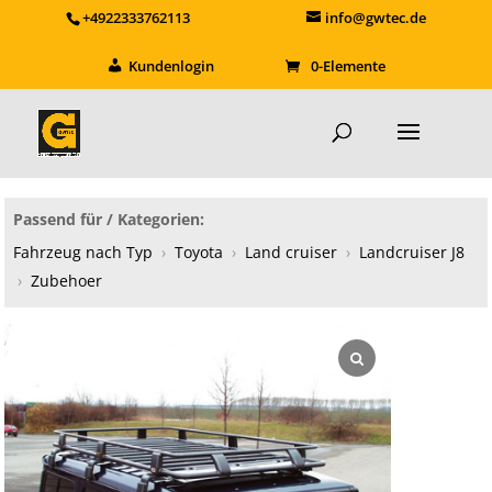
+4922333762113
info@gwtec.de
Kundenlogin
0-Elemente
Passend für / Kategorien:
Fahrzeug nach Typ
›
Toyota
›
Land cruiser
›
Landcruiser J8
›
Zubehoer