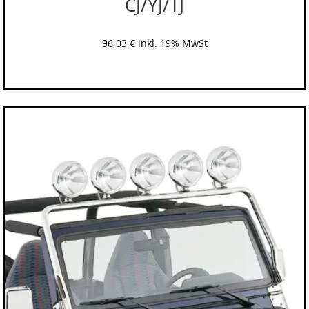
CJ/YJ/TJ
96,03
€
inkl. 19% MwSt