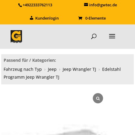
+4922333762113
info@gwtec.de
Kundenlogin
0-Elemente
Passend für / Kategorien:
Fahrzeug nach Typ
›
Jeep
›
Jeep Wrangler TJ
›
Edelstahl
Programm Jeep Wrangler TJ