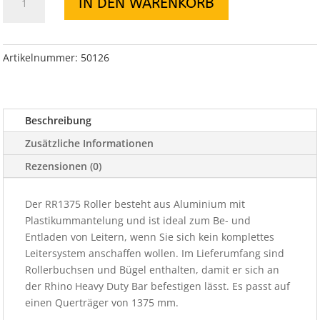
IN DEN WARENKORB
Roller
1375mm
in
length
Artikelnummer:
50126
Fits
Heavy
Duty
Beschreibung
Bar
Only
Zusätzliche Informationen
Menge
Rezensionen (0)
Der RR1375 Roller besteht aus Aluminium mit
Plastikummantelung und ist ideal zum Be- und
Entladen von Leitern, wenn Sie sich kein komplettes
Leitersystem anschaffen wollen. Im Lieferumfang sind
Rollerbuchsen und Bügel enthalten, damit er sich an
der Rhino Heavy Duty Bar befestigen lässt. Es passt auf
einen Querträger von 1375 mm.