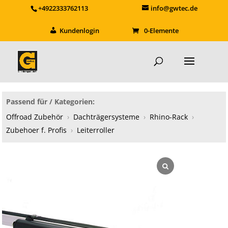
+4922333762113
info@gwtec.de
Kundenlogin
0-Elemente
Passend für / Kategorien:
Offroad Zubehör
›
Dachträgersysteme
›
Rhino-Rack
›
Zubehoer f. Profis
›
Leiterroller