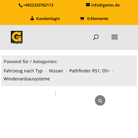
+4922333762113
info@gwtec.de
Kundenlogin
0-Elemente
Passend für / Kategorien:
Fahrzeug nach Typ
›
Nissan
›
Pathfinder R51,´05>
›
Windenanbausysteme