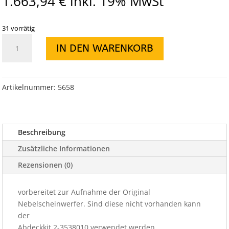
1.663,94
€
inkl. 19% MwSt
31 vorrätig
ARB-
IN DEN WARENKORB
Combobar
Nissan
Pathfinder
Navara
Artikelnummer:
5658
D40,
Menge
Beschreibung
Zusätzliche Informationen
Rezensionen (0)
vorbereitet zur Aufnahme der Original
Nebelscheinwerfer. Sind diese nicht vorhanden kann
der
Abdeckkit 2-3538010 verwendet werden.