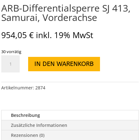
ARB-Differentialsperre SJ 413,
Samurai, Vorderachse
954,05
€
inkl. 19% MwSt
30 vorrätig
ARB-
IN DEN WARENKORB
Differentialsperre
SJ
413,
Samurai,
Artikelnummer:
2874
Vorderachse
Menge
Beschreibung
Zusätzliche Informationen
Rezensionen (0)