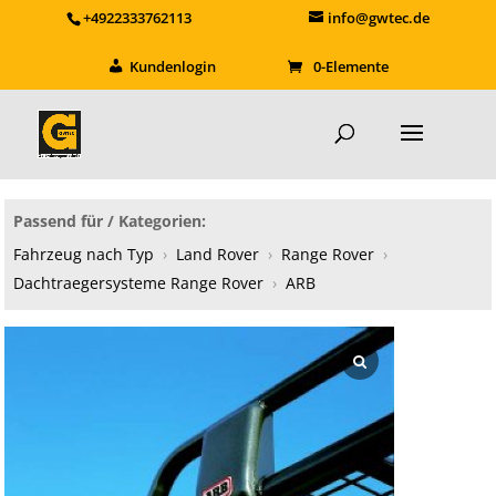
+4922333762113
info@gwtec.de
Kundenlogin
0-Elemente
Passend für / Kategorien:
Fahrzeug nach Typ
›
Land Rover
›
Range Rover
›
Dachtraegersysteme Range Rover
›
ARB