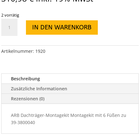
2 vorrätig
ARB
IN DEN WARENKORB
Montagekit
m.
6
Füßen
Artikelnummer:
1920
180-
210
Menge
Beschreibung
Zusätzliche Informationen
Rezensionen (0)
ARB Dachträger-Montagekit Montagekit mit 6 Füßen zu
39-3800040