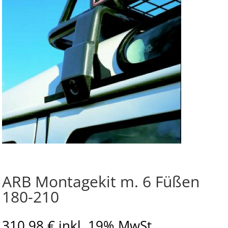
ARB Montagekit m. 6 Füßen
180-210
310,98
€
inkl. 19% MwSt