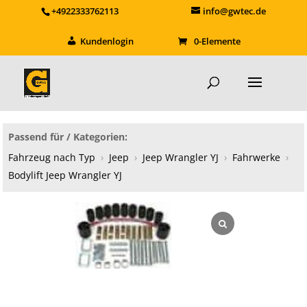
+4922333762113
info@gwtec.de
Kundenlogin
0-Elemente
Passend für / Kategorien:
Fahrzeug nach Typ
›
Jeep
›
Jeep Wrangler YJ
›
Fahrwerke
›
Bodylift Jeep Wrangler YJ