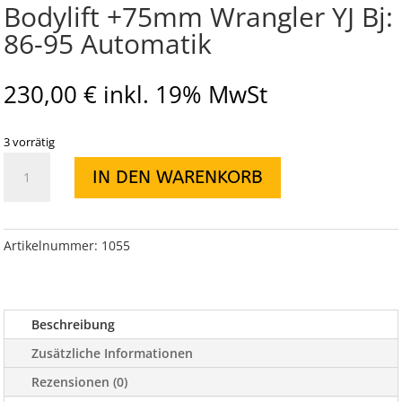
Bodylift +75mm Wrangler YJ Bj:
86-95 Automatik
230,00
€
inkl. 19% MwSt
3 vorrätig
Bodylift
IN DEN WARENKORB
+75mm
Wrangler
YJ
Bj:
Artikelnummer:
1055
86-
95
Automatik
Beschreibung
Menge
Zusätzliche Informationen
Rezensionen (0)