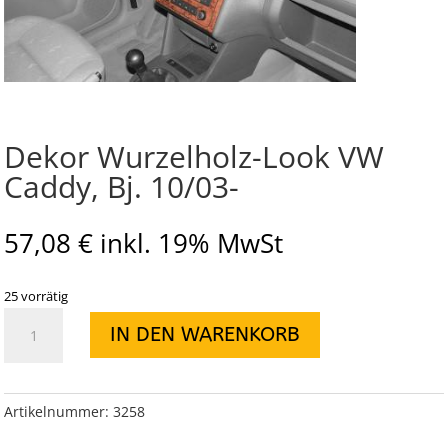
Dekor Wurzelholz-Look VW
Caddy, Bj. 10/03-
57,08
€
inkl. 19% MwSt
25 vorrätig
Dekor
IN DEN WARENKORB
Wurzelholz-
Look
VW
Caddy,
Artikelnummer:
3258
Bj.