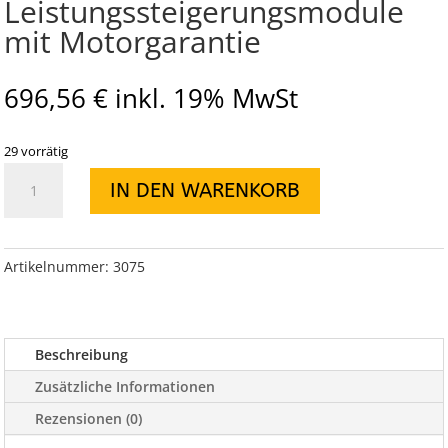
Leistungssteigerungsmodule
mit Motorgarantie
696,56
€
inkl. 19% MwSt
29 vorrätig
Diesel
IN DEN WARENKORB
Leistungssteigerungsmodule
mit
Motorgarantie
Menge
Artikelnummer:
3075
Beschreibung
Zusätzliche Informationen
Rezensionen (0)