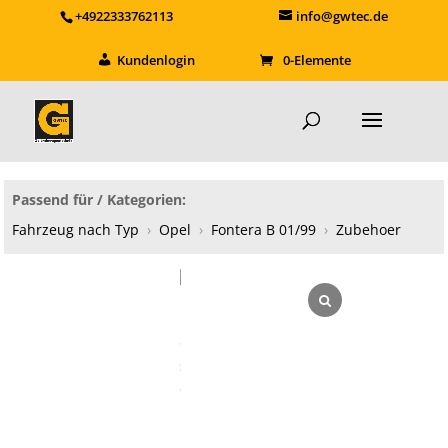
+4922333762113
info@gwtec.de
Kundenlogin
0-Elemente
Passend für / Kategorien:
Fahrzeug nach Typ
›
Opel
›
Fontera B 01/99
›
Zubehoer